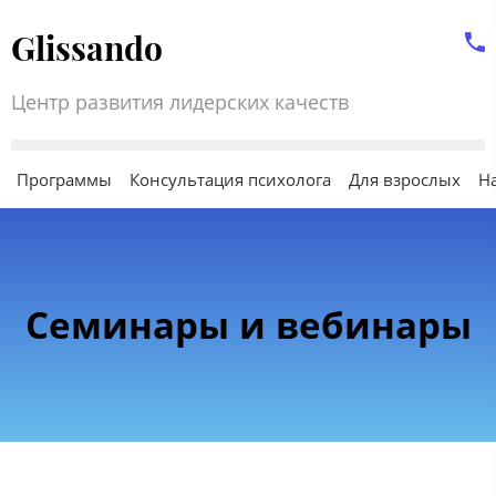
Glissando
Центр развития лидерских качеств
Программы
Консультация психолога
Для взрослых
Н
Семинары и вебинары